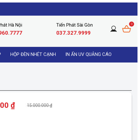
Phát Hà Nội
Tiến Phát Sài Gòn
0
960.7777
037.327.9999
P
HỘP ĐÈN NHÉT CẠNH
IN ẤN UV QUẢNG CÁO
000 ₫
15.000.000 ₫
ỄN PHÍ VẬN CHUYỂN ĐƠN HÀNG >2.000.000Đ