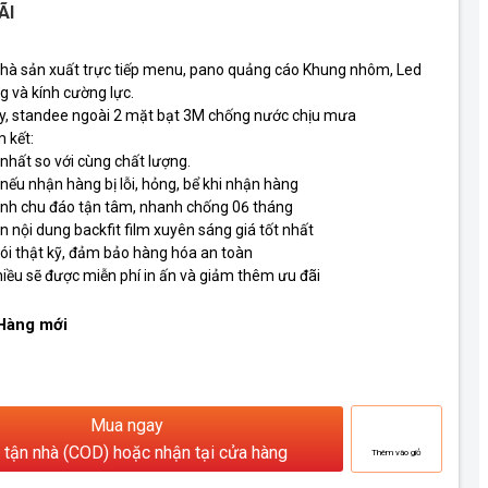
ÃI
nhà sản xuất trực tiếp menu, pano quảng cáo Khung nhôm, Led
g và kính cường lực.
y, standee ngoài 2 mặt bạt 3M chống nước chịu mưa
 kết:
t nhất so với cùng chất lượng.
1 nếu nhận hàng bị lỗi, hỏng, bể khi nhận hàng
ành chu đáo tận tâm, nhanh chống 06 tháng
 in nội dung backfit film xuyên sáng giá tốt nhất
ói thật kỹ, đảm bảo hàng hóa an toàn
iều sẽ được miễn phí in ấn và giảm thêm ưu đãi
 Hàng mới
Mua ngay
 tận nhà (COD) hoặc nhận tại cửa hàng
Thêm vào giỏ