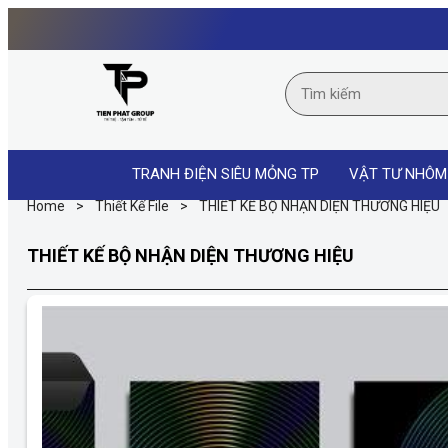
TRANH ĐIỆN SIÊU MỎNG TP
VẬT TƯ NHÔM
Home
>
Thiết Kế File
>
THIẾT KẾ BỘ NHẬN DIỆN THƯƠNG HIỆU
THIẾT KẾ BỘ NHẬN DIỆN THƯƠNG HIỆU