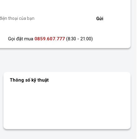
iện thoại, chúng tôi sẽ gọi lại ngay *
Gửi
Gọi đặt mua
0859.607.777
(8:30 - 21:00)
Thông số kỹ thuật