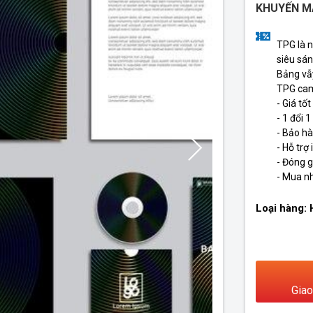
KHUYẾN M
TPG là 
siêu sán
Bảng vẫ
TPG cam
- Giá tố
- 1 đổi 
- Bảo h
- Hỗ trợ
- Đóng g
- Mua nh
Loại hàng:
Giao