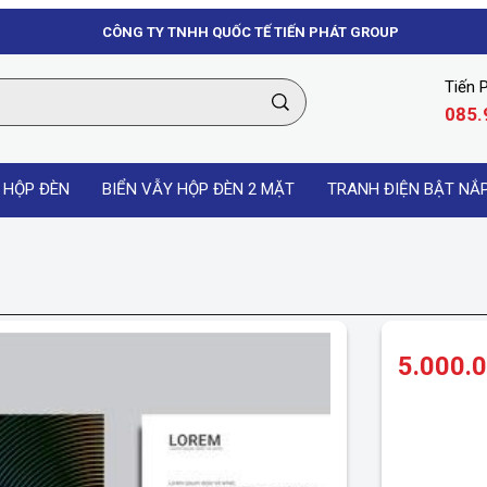
CÔNG TY TNHH QUỐC TẾ TIẾN PHÁT GROUP
Tiến 
085.
 HỘP ĐÈN
BIỂN VẪY HỘP ĐÈN 2 MẶT
TRANH ĐIỆN BẬT NẮ
5.000.
MI