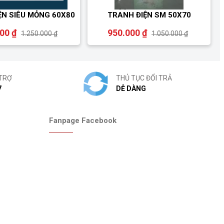
ỆN SIÊU MỎNG 60X80
TRANH ĐIỆN SM 50X70
000 ₫
950.000 ₫
1.250.000 ₫
1.050.000 ₫
TRỢ
THỦ TỤC ĐỔI TRẢ
7
DỄ DÀNG
Fanpage Facebook